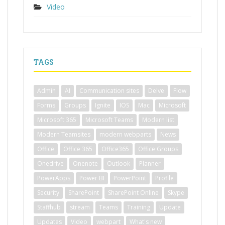
Video
TAGS
Admin
AI
Communication sites
Delve
Flow
Forms
Groups
Ignite
IOS
Mac
Microsoft
Microsoft 365
Microsoft Teams
Modern list
Modern Teamsites
modern webparts
News
Office
Office 365
Office365
Office Groups
Onedrive
Onenote
Outlook
Planner
PowerApps
Power BI
PowerPoint
Profile
Security
SharePoint
SharePoint Online
Skype
Staffhub
stream
Teams
Training
Update
Updates
Video
webpart
What's new