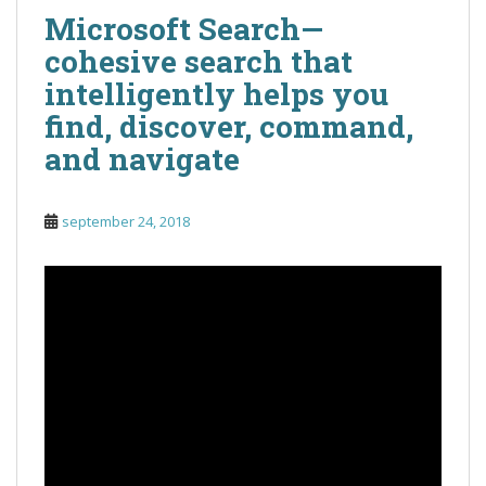
Microsoft Search—
cohesive search that
intelligently helps you
find, discover, command,
and navigate
september 24, 2018