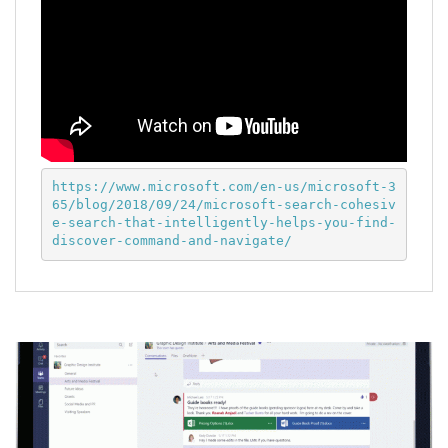
https://www.microsoft.com/en-us/microsoft-3
65/blog/2018/09/24/microsoft-search-cohesiv
e-search-that-intelligently-helps-you-find-
discover-command-and-navigate/