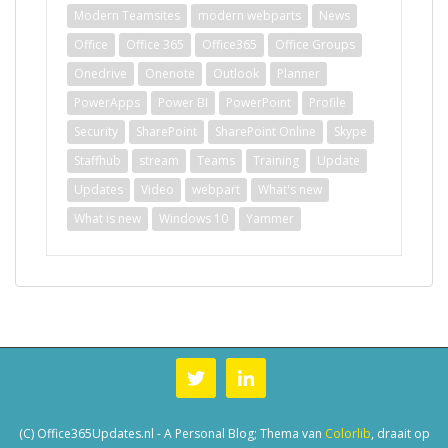
Modern Teamsites
modern webparts
News
Office
Office 365
Office365
Office Groups
Onedrive
Onenote
Outlook
Planner
PowerApps
Power BI
PowerPoint
Profile
Security
SharePoint
SharePoint Online
Skype
Staffhub
stream
Teams
Training
Update
Updates
Video
webpart
What's new
What is new
Windows 10
Yammer
(C) Office365Updates.nl - A Personal Blog; Thema van
Colorlib
, draait op