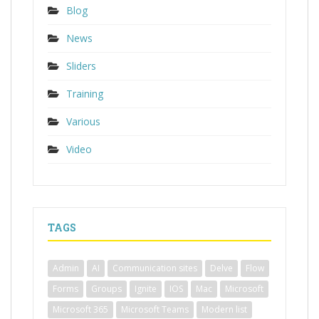
Blog
News
Sliders
Training
Various
Video
TAGS
Admin
AI
Communication sites
Delve
Flow
Forms
Groups
Ignite
IOS
Mac
Microsoft
Microsoft 365
Microsoft Teams
Modern list