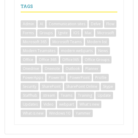
TAGS
Admin
AI
Communication sites
Delve
Flow
Forms
Groups
Ignite
IOS
Mac
Microsoft
Microsoft 365
Microsoft Teams
Modern list
Modern Teamsites
modern webparts
News
Office
Office 365
Office365
Office Groups
Onedrive
Onenote
Outlook
Planner
PowerApps
Power BI
PowerPoint
Profile
Security
SharePoint
SharePoint Online
Skype
Staffhub
stream
Teams
Training
Update
Updates
Video
webpart
What's new
What is new
Windows 10
Yammer