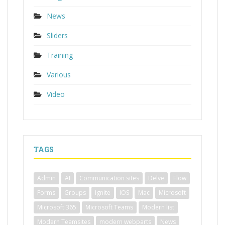
News
Sliders
Training
Various
Video
TAGS
Admin
AI
Communication sites
Delve
Flow
Forms
Groups
Ignite
IOS
Mac
Microsoft
Microsoft 365
Microsoft Teams
Modern list
Modern Teamsites
modern webparts
News