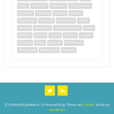
Office
Office 365
Office365
Office Groups
Onedrive
Onenote
Outlook
Planner
PowerApps
Power BI
PowerPoint
Profile
Security
SharePoint
SharePoint Online
Skype
Staffhub
stream
Teams
Training
Update
Updates
Video
webpart
What's new
What is new
Windows 10
Yammer
(C) Office365Updates.nl - A Personal Blog; Thema van
Colorlib
, draait op
WordPress