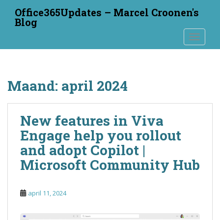
S
Office365Updates – Marcel Croonen's
k
Blog
i
TOGGLE
p
t
o
m
Maand:
april 2024
a
i
n
New features in Viva
c
o
Engage help you rollout
n
and adopt Copilot |
t
Microsoft Community Hub
e
n
t
april 11, 2024