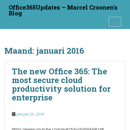
S
Office365Updates – Marcel Croonen's
k
Blog
i
TOGGLE
p
t
o
m
Maand:
januari 2016
a
i
n
The new Office 365: The
c
o
most secure cloud
n
productivity solution for
t
enterprise
e
n
t
januari 25, 2016
https://www.youtube.com/watch?v=5rdIHXHRzg8