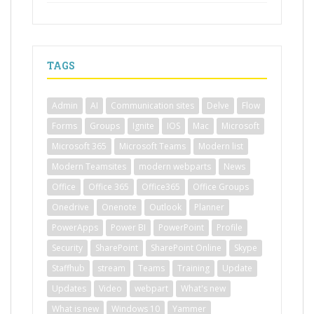
TAGS
Admin
AI
Communication sites
Delve
Flow
Forms
Groups
Ignite
IOS
Mac
Microsoft
Microsoft 365
Microsoft Teams
Modern list
Modern Teamsites
modern webparts
News
Office
Office 365
Office365
Office Groups
Onedrive
Onenote
Outlook
Planner
PowerApps
Power BI
PowerPoint
Profile
Security
SharePoint
SharePoint Online
Skype
Staffhub
stream
Teams
Training
Update
Updates
Video
webpart
What's new
What is new
Windows 10
Yammer