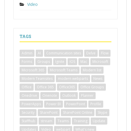
Video
TAGS
Admin
AI
Communication sites
Delve
Flow
Forms
Groups
Ignite
IOS
Mac
Microsoft
Microsoft 365
Microsoft Teams
Modern list
Modern Teamsites
modern webparts
News
Office
Office 365
Office365
Office Groups
Onedrive
Onenote
Outlook
Planner
PowerApps
Power BI
PowerPoint
Profile
Security
SharePoint
SharePoint Online
Skype
Staffhub
stream
Teams
Training
Update
Updates
Video
webpart
What's new