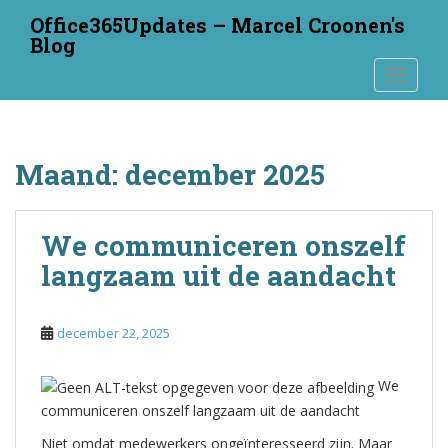
S
Office365Updates – Marcel Croonen's
k
Blog
i
TOGGLE
p
t
o
m
Maand:
december 2025
a
i
n
We communiceren onszelf
c
o
langzaam uit de aandacht
n
t
e
december 22, 2025
n
t
We
communiceren onszelf langzaam uit de aandacht
Niet omdat medewerkers ongeïnteresseerd zijn. Maar