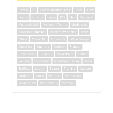
Admin
AI
Communication sites
Delve
Flow
Forms
Groups
Ignite
IOS
Mac
Microsoft
Microsoft 365
Microsoft Teams
Modern list
Modern Teamsites
modern webparts
News
Office
Office 365
Office365
Office Groups
Onedrive
Onenote
Outlook
Planner
PowerApps
Power BI
PowerPoint
Profile
Security
SharePoint
SharePoint Online
Skype
Staffhub
stream
Teams
Training
Update
Updates
Video
webpart
What's new
What is new
Windows 10
Yammer