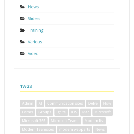
News
Sliders
Training
Various
Video
TAGS
Admin
AI
Communication sites
Delve
Flow
Forms
Groups
Ignite
IOS
Mac
Microsoft
Microsoft 365
Microsoft Teams
Modern list
Modern Teamsites
modern webparts
News