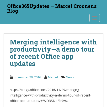
S
Office365Updates – Marcel Croonen's
k
Blog
i
TOGGLE
p
t
o
m
Merging intelligence with
a
i
productivity—a demo tour
n
of recent Office app
c
updates
o
n
t
november 29, 2016
Marcel
News
e
n
https://blogs.office.com/2016/11/29/merging-
t
intelligence-with-productivity-a-demo-tour-of-recent-
office-app-updates/#.WD3SNoEb9wU