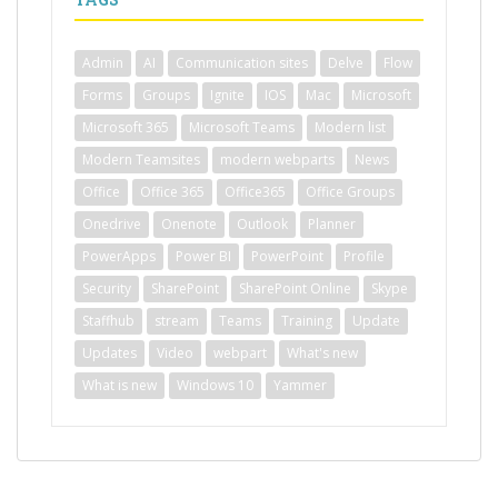
Admin
AI
Communication sites
Delve
Flow
Forms
Groups
Ignite
IOS
Mac
Microsoft
Microsoft 365
Microsoft Teams
Modern list
Modern Teamsites
modern webparts
News
Office
Office 365
Office365
Office Groups
Onedrive
Onenote
Outlook
Planner
PowerApps
Power BI
PowerPoint
Profile
Security
SharePoint
SharePoint Online
Skype
Staffhub
stream
Teams
Training
Update
Updates
Video
webpart
What's new
What is new
Windows 10
Yammer