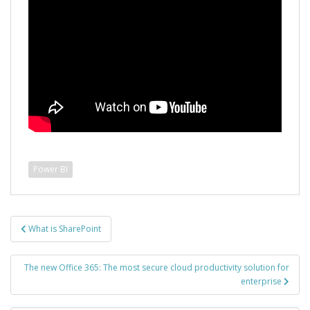
Power BI
Bericht
What is SharePoint
navigatie
The new Office 365: The most secure cloud productivity solution for
enterprise